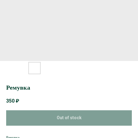
Ремувка
350
₽
Out of stock
Ремувка